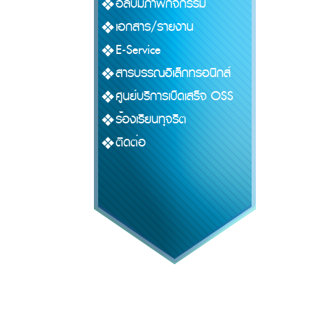
อัลบั้มภาพกิจกรรม
เอกสาร/รายงาน
E-Service
สารบรรณอิเล็กทรอนิกส์
ศูนย์บริการเบ็ดเสร็จ OSS
ร้องเรียนทุจริต
ติดต่อ