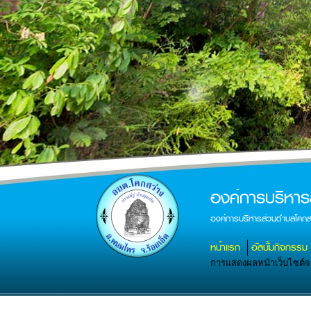
องค์การบริหาร
องค์การบริหารส่วนตำบลโคกส
หน้าแรก
อัลบั้มกิจกรรม
การแสดงผลหน้าเว็บไซต์จะส