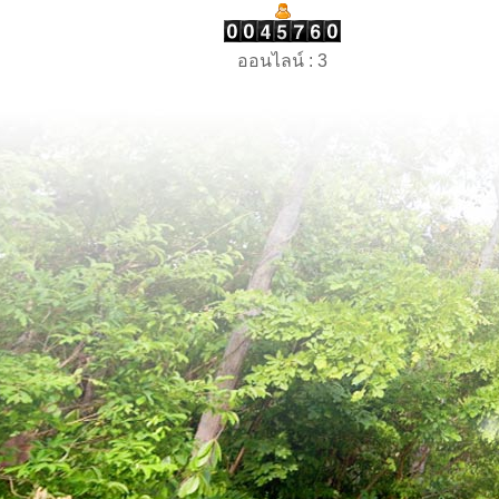
ออนไลน์ : 3