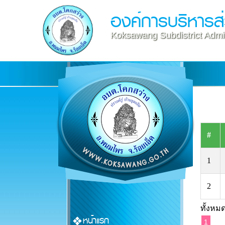
องค์การบริหารส
Koksawang Subdistrict Admin
#
1
2
ทั้งหมด
หน้าแรก
1