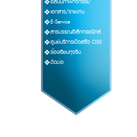
อัลบั้มภาพกิจกรรม
เอกสาร/รายงาน
E-Service
สารบรรณอิเล็กทรอนิกส์
ศูนย์บริการเบ็ดเสร็จ OSS
ร้องเรียนทุจริต
ติดต่อ