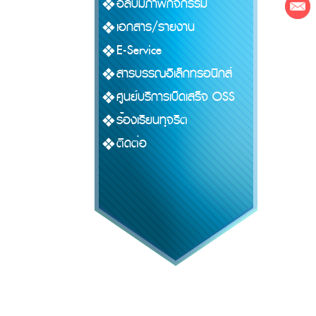
อัลบั้มภาพกิจกรรม
เอกสาร/รายงาน
E-Service
สารบรรณอิเล็กทรอนิกส์
ศูนย์บริการเบ็ดเสร็จ OSS
ร้องเรียนทุจริต
ติดต่อ