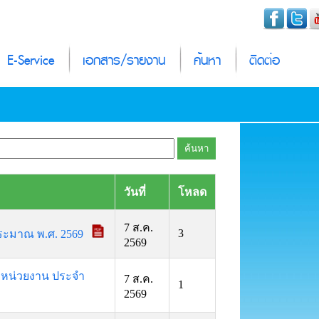
E-Service
เอกสาร/รายงาน
ค้นหา
ติดต่อ
วันที่
โหลด
7 ส.ค.
3
ประมาณ พ.ศ. 2569
2569
งหน่วยงาน ประจำ
7 ส.ค.
1
2569