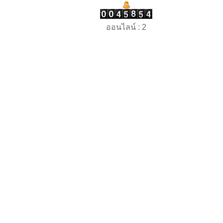
ออนไลน์ : 2