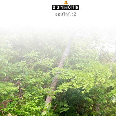
ออนไลน์ : 2