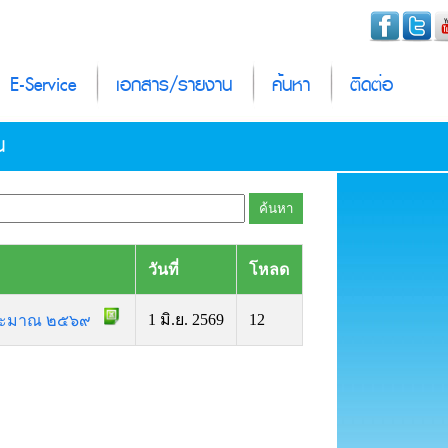
E-Service
เอกสาร/รายงาน
ค้นหา
ติดต่อ
น
วันที่
โหลด
1 มิ.ย. 2569
12
งบประมาณ ๒๕๖๙